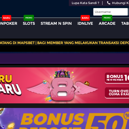
Lupa Kata Sandi ?
Hubungi K
BARU
BARU
PROMO
PROMO
DNPOKER
SLOTS
STREAM N SPIN
IDNLIVE
ARCADE
TAB
ET | BAGI MEMBER YANG MELAKUKAN TRANSAKSI DEPOSIT MENGGUNAKA