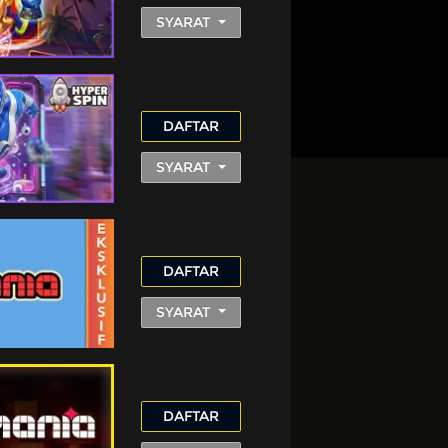
SYARAT
DAFTAR
SYARAT
DAFTAR
SYARAT
DAFTAR