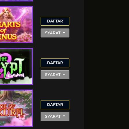
DAFTAR
SYARAT
DAFTAR
SYARAT
DAFTAR
SYARAT