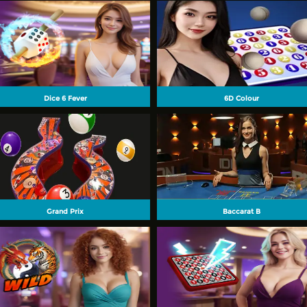
Dice 6 Fever
6D Colour
Grand Prix
Baccarat B