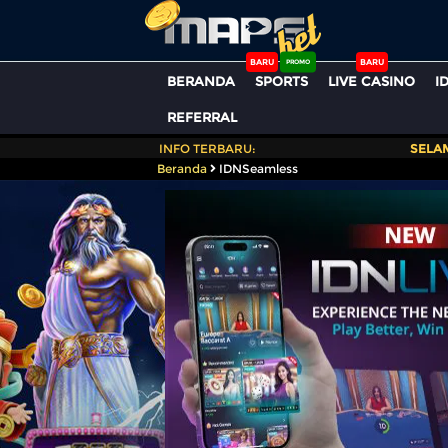
BARU
BARU
PROMO
BERANDA
SPORTS
LIVE CASINO
I
REFERRAL
INFO TERBARU:
SELAMAT DATANG D
Beranda
IDNSeamless