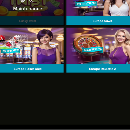
Maintenance
Lucky Twist
Europe Suwit
Europe Poker Dice
Europe Roulette 2