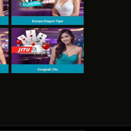
Europe Dragon Tiger
Gongball Jitu