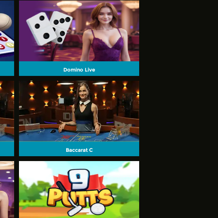
Domino Live
Baccarat C