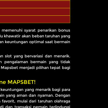
uk memenuhi syarat penarikan bonus
rlu khawatir akan beban taruhan yang
 keuntungan optimal saat bermain
 slot yang bervariasi dan menarik.
n pengalaman bermain yang tidak
Mapsbet menjadi pilihan tepat bagi
line MAPSBET!
 keuntungan yang menarik bagi para
main yang aman dan nyaman. Dengan
vorit, mulai dari taruhan olahraga
i dan transaksi pemain terlindungi