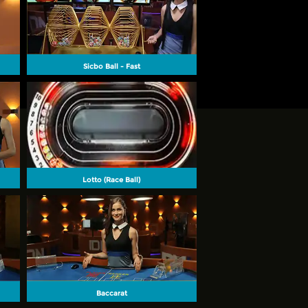
Sicbo Ball - Fast
Lotto (Race Ball)
Baccarat