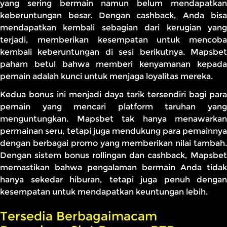
yang sering bermain namun belum mendapatkan
keberuntungan besar. Dengan cashback, Anda bisa
mendapatkan kembali sebagian dari kerugian yang
terjadi, memberikan kesempatan untuk mencoba
kembali keberuntungan di sesi berikutnya. Mapsbet
paham betul bahwa memberi kenyamanan kepada
pemain adalah kunci untuk menjaga loyalitas mereka.
Kedua bonus ini menjadi daya tarik tersendiri bagi para
pemain yang mencari platform taruhan yang
menguntungkan. Mapsbet tak hanya menawarkan
permainan seru, tetapi juga mendukung para pemainnya
dengan berbagai promo yang memberikan nilai tambah.
Dengan sistem bonus rollingan dan cashback, Mapsbet
memastikan bahwa pengalaman bermain Anda tidak
hanya sekedar hiburan, tetapi juga penuh dengan
kesempatan untuk mendapatkan keuntungan lebih.
Tersedia Berbagaimacam