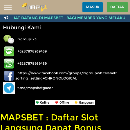
Beranda
MASUK
DAFTAR
SELAMAT DATANG DI MAPSBET | BAGI MEMBER YANG MELAKUKAN
Sports
BARU
PROMO
Hubungi Kami
Live Casino
BARU
: lxgroup123
IDNPoker
BARU
: +6287878939439
Slots
PROMO
: +6287878939439
IDNLIVE
BARU
: https://www.facebook.com/groups/lxgroupwhitelabel?
Stream N Spin
sorting_setting=CHRONOLOGICAL
: t.me/mapsbetgacor
Arcade
PROMO
Table Games
Lottery
BARU
PROMO
MAPSBET : Daftar Slot
Langsung Dapat Bonus
IDNRaffle