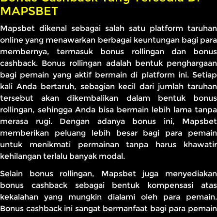
MAPSBET
Mapsbet dikenal sebagai salah satu platform taruhan
online yang menawarkan berbagai keuntungan bagi para
membernya, termasuk bonus rollingan dan bonus
cashback. Bonus rollingan adalah bentuk penghargaan
bagi pemain yang aktif bermain di platform ini. Setiap
kali Anda bertaruh, sebagian kecil dari jumlah taruhan
tersebut akan dikembalikan dalam bentuk bonus
rollingan, sehingga Anda bisa bermain lebih lama tanpa
merasa rugi. Dengan adanya bonus ini, Mapsbet
memberikan peluang lebih besar bagi para pemain
untuk menikmati permainan tanpa harus khawatir
kehilangan terlalu banyak modal.
Selain bonus rollingan, Mapsbet juga menyediakan
bonus cashback sebagai bentuk kompensasi atas
kekalahan yang mungkin dialami oleh para pemain.
Bonus cashback ini sangat bermanfaat bagi para pemain