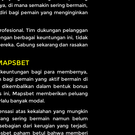
ya, di mana semakin sering bermain,
endiri bagi pemain yang menginginkan
rofesional. Tim dukungan pelanggan
ngan berbagai keuntungan ini, tidak
mereka. Gabung sekarang dan rasakan
 MAPSBET
i keuntungan bagi para membernya,
 bagi pemain yang aktif bermain di
kan dikembalikan dalam bentuk bonus
us ini, Mapsbet memberikan peluang
rlalu banyak modal.
ensasi atas kekalahan yang mungkin
 yang sering bermain namun belum
agian dari kerugian yang terjadi,
apsbet paham betul bahwa memberi