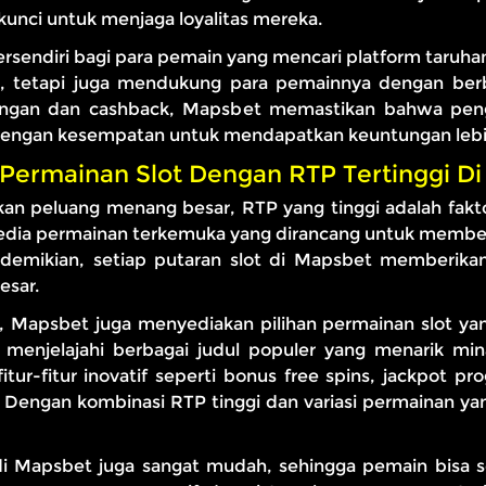
nci untuk menjaga loyalitas mereka.
tersendiri bagi para pemain yang mencari platform tar
, tetapi juga mendukung para pemainnya dengan berb
lingan dan cashback, Mapsbet memastikan bahwa pen
h dengan kesempatan untuk mendapatkan keuntungan lebi
Permainan Slot Dengan RTP Tertinggi 
n peluang menang besar, RTP yang tinggi adalah fakto
dia permainan terkemuka yang dirancang untuk membe
emikian, setiap putaran slot di Mapsbet memberikan
esar.
 Mapsbet juga menyediakan pilihan permainan slot yang
 menjelajahi berbagai judul populer yang menarik m
r-fitur inovatif seperti bonus free spins, jackpot prog
Dengan kombinasi RTP tinggi dan variasi permainan yan
 di Mapsbet juga sangat mudah, sehingga pemain bisa