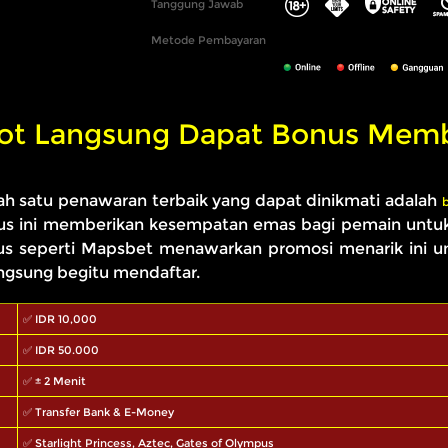
Tanggung Jawab
Metode Pembayaran
lot Langsung Dapat Bonus Memb
lah satu penawaran terbaik yang dapat dinikmati adalah
Bonus ini memberikan kesempatan emas bagi pemain untu
itus seperti Mapsbet menawarkan promosi menarik ini 
ngsung begitu mendaftar.
✅ IDR 10,000
✅ IDR 50.000
✅ ± 2 Menit
✅ Transfer Bank & E-Money
✅ Starlight Princess, Aztec, Gates of Olympus