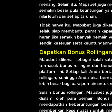
menang. Selain itu, Mapsbet juga m
semakin besar pula keuntungan yang 
nilai lebih dari setiap taruhan.
Tidak hanya itu, Mapsbet juga dik
selalu siap membantu pemain kapan 
heran jika semakin banyak pemain y
sendiri keseruan serta keuntunganny
Dapatkan Bonus Rollinga
Mapsbet dikenal sebagai salah sa
termasuk bonus rollingan dan bonu
platform ini. Setiap kali Anda ber
rollingan, sehingga Anda bisa ber
lebih besar bagi para pemain untuk 
Selain bonus rollingan, Mapsbet j
dialami oleh para pemain. Bonus
mendapatkan keberuntungan besar.
memberikan kesempatan untuk men