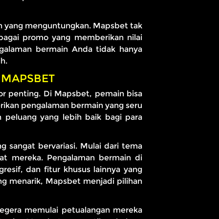
uhan yang menguntungkan. Mapsbet tak
agai promo yang memberikan nilai
galaman bermain Anda tidak hanya
h.
Di MAPSBET
r penting. Di Mapsbet, pemain bisa
rikan pengalaman bermain yang seru
 peluang yang lebih baik bagi para
 sangat bervariasi. Mulai dari tema
inat mereka. Pengalaman bermain di
resif, dan fitur khusus lainnya yang
g menarik, Mapsbet menjadi pilihan
 segera memulai petualangan mereka