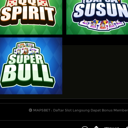
MAPSBET : Daftar Slot Langsung Dapat Bonus Member Ba